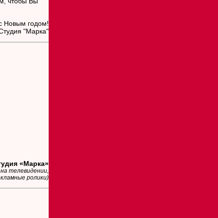
м, чтобы Вы
с Новым годом!
Студия "Марка"
удия «Марка»
 на телевидении,
екламные ролики)