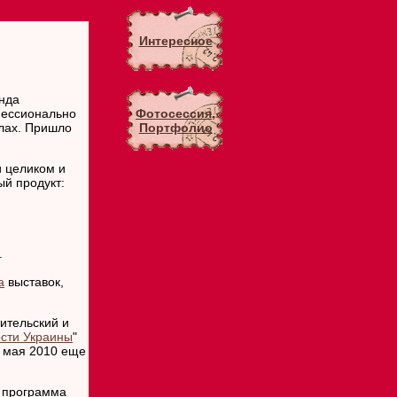
Интересное
анда
Фотосессия,
фессионально
Портфолио
лах. Пришло
и целиком и
ый продукт:
.
а
выставок,
ительский и
ости Украины
"
с мая 2010 еще
 программа