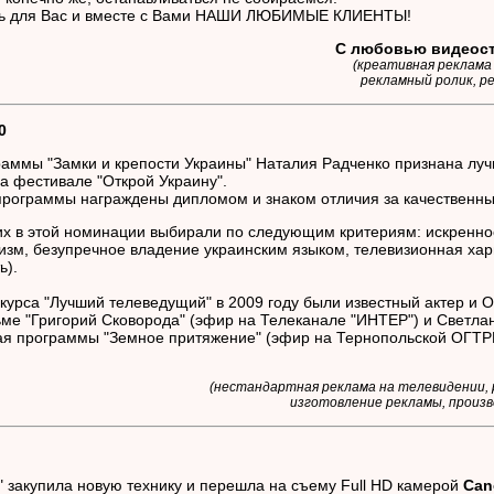
ть для Вас и вместе с Вами НАШИ ЛЮБИМЫЕ КЛИЕНТЫ!
С любовью видеост
(креативная реклама
рекламный ролик, р
0
раммы "
Замки и крепости Украины
" Наталия Радченко признана лу
а фестивале "Открой Украину".
программы награждены дипломом и знаком отличия за качественны
х в этой номинации выбирали по следующим критериям: искренно
зм, безупречное владение украинским языком, телевизионная ха
ь).
курса "Лучший телеведущий" в 2009 году были известный актер и О
ьме "Григорий Сковорода" (эфир на Телеканале "ИНТЕР") и Светла
ая программы "Земное притяжение" (эфир на Тернопольской ОГТР
(нестандартная реклама на телевидении,
изготовление рекламы, произ
" закупила новую технику и перешла на съему Full HD камерой
Can