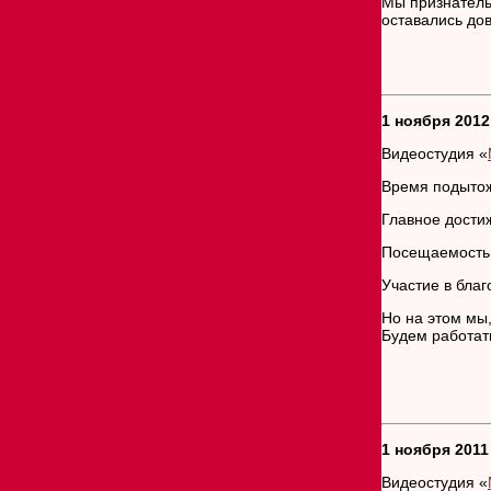
Мы признатель
оставались до
1 ноября 2012
Видеостудия «
Время подытож
Главное достиж
Посещаемость п
Участие в благ
Но на этом мы,
Будем работа
1 ноября 2011
Видеостудия «