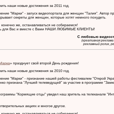
ить наши новые достижения за 2011 год.
жение "Марки" - запуск видеопортала для женщин "Талия". Автор п
крывает секреты для женщин, которые хотят немного похудеть.
 конечно же, останавливаться не собираемся!
ть для Вас и вместе с Вами НАШИ ЛЮБИМЫЕ КЛИЕНТЫ!
С любовью видеост
(креативная реклама
рекламный ролик, р
Марка
» празднует свой второй День рождения!
ить наши новые достижения за 2010 год.
жение "Марки" - признание нашей работы фестивалем "Открой Укра
нко признана "Лучшей телеведущей" за участие в программе "Замк
рограммы "Кормящие отцы" увидел наш зритель на телеканале "Инт
отворительных акциях и многое другое.
 конечно же, останавливаться не собираемся!