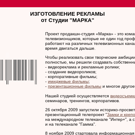
ИЗГОТОВЛЕНИЕ РЕКЛАМЫ
от Студии "МАРКА"
Проект продакшн-студия «Марка» - это ком
телевизионщиков, которые не один год про
работают на различных телевизионных кана
время двигаться дальше.
Чтобы реализовать свои творческие амбици
полностью, мы решили создавать собственн
- видеореклама и рекламные ролики;
- создание видеороликов;
- корпоративные фильмы;
-
имиджевые фильмы
;
-
презентационные фильмы
и многое другое
Нашей студией осуществляется
видеосъемк
семинаров, тренингов, корпоративов.
26 октября 2009 запустили историко-просвет
презентационный телепроект "
Замки и креп
на международном телеканале "Интер+", а 
и на телеканале "Гамма".
8 ноября 2009 стартовала информационная