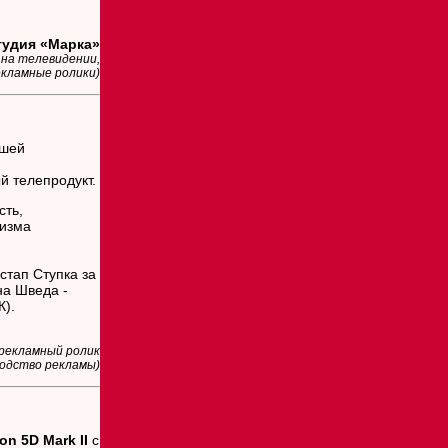
удия «Марка»
 на телевидении,
екламные ролики)
чшей
й телепродукт.
сть,
ризма
стап Ступка за
на Шведа -
К).
 рекламный ролик
водство рекламы)
on 5D Mark II
с