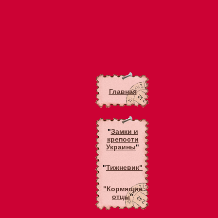
Главная
"
Замки и
крепости
Украины
"
"
Тижневик"
"Кормящие
отцы
"