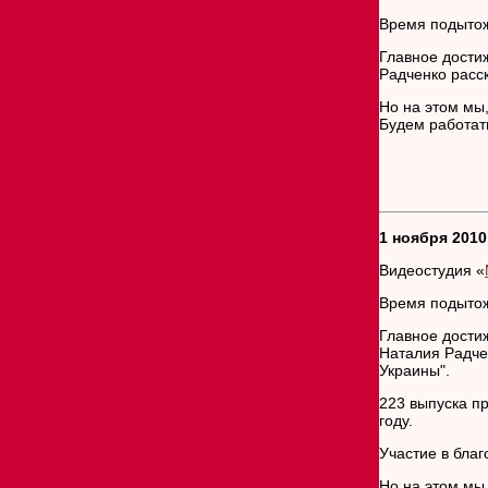
Время подытож
Главное дости
Радченко расс
Но на этом мы,
Будем работа
1 ноября 2010
Видеостудия «
Время подытож
Главное дости
Наталия Радче
Украины".
223 выпуска п
году.
Участие в благ
Но на этом мы,