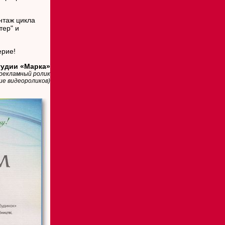
нтаж цикла
тер" и
ерие!
тудии «Марка»
 рекламный ролик
ие видеороликов)