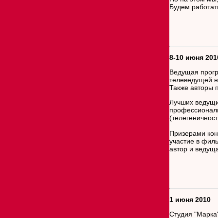
Будем работа
8-10 июня 201
Ведущая прог
телеведущей н
Также авторы 
Лучших ведущи
профессионали
(телегеничност
Призерами кон
участие в фил
автор и ведущ
1 июня 2010
Студия "Марка