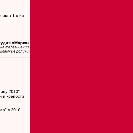
роекта Талия
удия «Марка»
 на телевидении,
екламные ролики)
ину 2010".
и и крепости
ер" в 2010