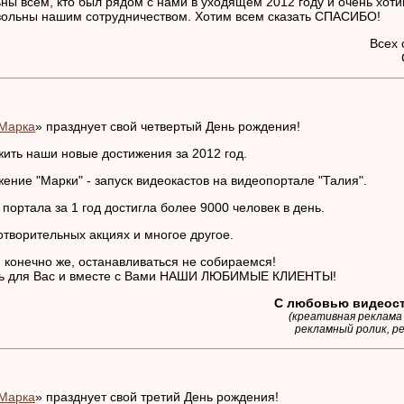
ны всем, кто был рядом с нами в уходящем 2012 году и очень хоти
вольны нашим сотрудничеством. Хотим всем сказать СПАСИБО!
Всех 
Марка
» празднует свой четвертый День рождения!
ить наши новые достижения за 2012 год.
ение "Марки" - запуск видеокастов на видеопортале "Талия".
ортала за 1 год достигла более 9000 человек в день.
отворительных акциях и многое другое.
 конечно же, останавливаться не собираемся!
ть для Вас и вместе с Вами НАШИ ЛЮБИМЫЕ КЛИЕНТЫ!
С любовью видеост
(креативная реклама
рекламный ролик, р
Марка
» празднует свой третий День рождения!